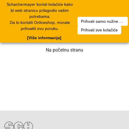
Schachermayer koristi kolačiće kako
1
Toggle
bi web stranicu prilagodio vašim
navigation
potrebama.
Prihvati samo nužne kolačiće
Da bi koristili Onlineshop, morate
Nažalost, došlo je do greške. Naš tim
prihvatiti ovu poruku.
Prihvati sve kolačiće
radi na rješenju. Molimo za strpljenje.
[Više informacija]
Na početnu stranu