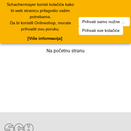
Schachermayer koristi kolačiće kako
1
Toggle
bi web stranicu prilagodio vašim
navigation
potrebama.
Prihvati samo nužne kolačiće
Da bi koristili Onlineshop, morate
Nažalost, došlo je do greške. Naš tim
prihvatiti ovu poruku.
Prihvati sve kolačiće
radi na rješenju. Molimo za strpljenje.
[Više informacija]
Na početnu stranu