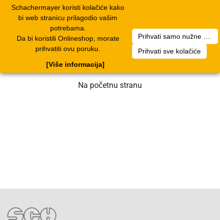
Schachermayer koristi kolačiće kako
1
Toggle
bi web stranicu prilagodio vašim
navigation
potrebama.
Prihvati samo nužne kolačiće
Da bi koristili Onlineshop, morate
Nažalost, došlo je do greške. Naš tim
prihvatiti ovu poruku.
Prihvati sve kolačiće
radi na rješenju. Molimo za strpljenje.
[Više informacija]
Na početnu stranu