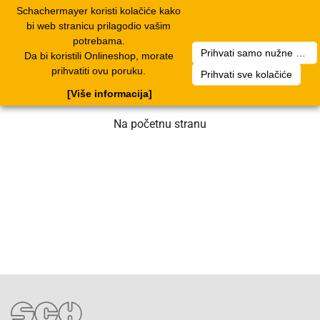
Schachermayer koristi kolačiće kako
1
Toggle
bi web stranicu prilagodio vašim
navigation
potrebama.
Prihvati samo nužne kolačiće
Da bi koristili Onlineshop, morate
Nažalost, došlo je do greške. Naš tim
prihvatiti ovu poruku.
Prihvati sve kolačiće
radi na rješenju. Molimo za strpljenje.
[Više informacija]
Na početnu stranu