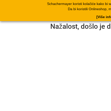
Schachermayer koristi kolačiće kako bi 
Proizvodi
Kata
Da bi koristili Onlineshop, 
[Više in
Nažalost, došlo je d