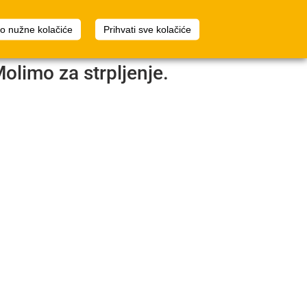
1
Planer prostora
Prijava
mo nužne kolačiće
Prihvati sve kolačiće
Molimo za strpljenje.