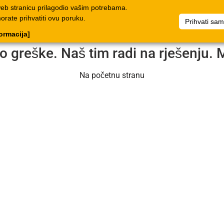
web stranicu prilagodio vašim potrebama.
log
Dokumenti
Poduzeće
Popis artikala
Dokumenti
morate prihvatiti ovu poruku.
Prihvati sa
formacija]
o greške. Naš tim radi na rješenju. 
Na početnu stranu