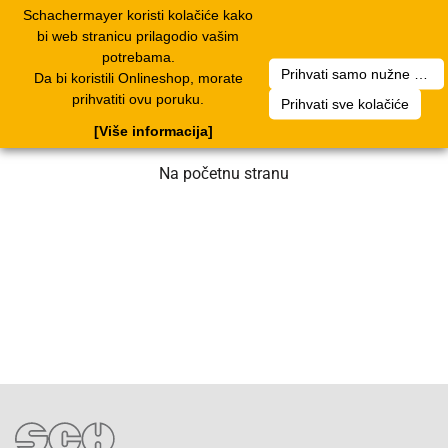
Schachermayer koristi kolačiće kako
1
Toggle
bi web stranicu prilagodio vašim
navigation
potrebama.
Prihvati samo nužne kolačiće
Da bi koristili Onlineshop, morate
Nažalost, došlo je do greške. Naš tim
prihvatiti ovu poruku.
Prihvati sve kolačiće
radi na rješenju. Molimo za strpljenje.
[Više informacija]
Na početnu stranu