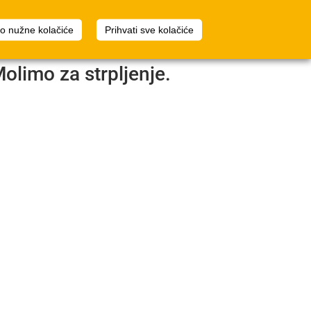
1
Planer prostora
Prijava
mo nužne kolačiće
Prihvati sve kolačiće
Molimo za strpljenje.