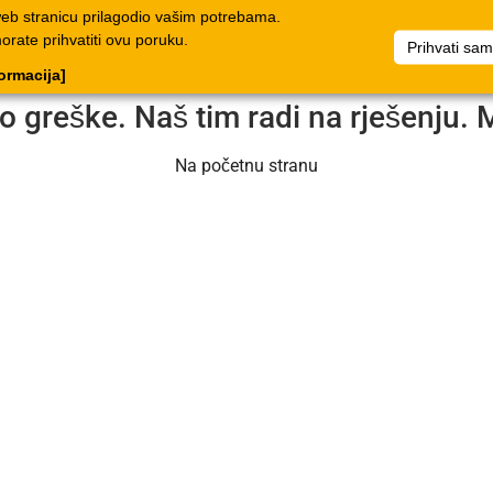
web stranicu prilagodio vašim potrebama.
log
Dokumenti
Poduzeće
Popis artikala
Dokumenti
morate prihvatiti ovu poruku.
Prihvati sa
formacija]
o greške. Naš tim radi na rješenju. 
Na početnu stranu