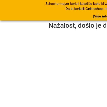
Schachermayer koristi kolačiće kako bi 
Proizvodi
Kata
Da bi koristili Onlineshop, 
[Više in
Nažalost, došlo je d