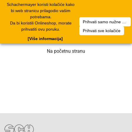
Schachermayer koristi kolačiće kako
1
Toggle
bi web stranicu prilagodio vašim
navigation
potrebama.
Prihvati samo nužne kolačiće
Da bi koristili Onlineshop, morate
Nažalost, došlo je do greške. Naš tim
prihvatiti ovu poruku.
Prihvati sve kolačiće
radi na rješenju. Molimo za strpljenje.
[Više informacija]
Na početnu stranu