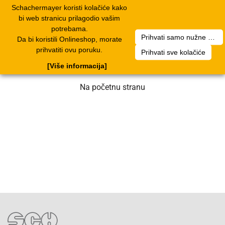
Schachermayer koristi kolačiće kako
1
Toggle
bi web stranicu prilagodio vašim
navigation
potrebama.
Prihvati samo nužne kolačiće
Da bi koristili Onlineshop, morate
Nažalost, došlo je do greške. Naš tim
prihvatiti ovu poruku.
Prihvati sve kolačiće
radi na rješenju. Molimo za strpljenje.
[Više informacija]
Na početnu stranu