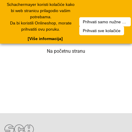
Schachermayer koristi kolačiće kako
1
Toggle
bi web stranicu prilagodio vašim
navigation
potrebama.
Prihvati samo nužne kolačiće
Da bi koristili Onlineshop, morate
Nažalost, došlo je do greške. Naš tim
prihvatiti ovu poruku.
Prihvati sve kolačiće
radi na rješenju. Molimo za strpljenje.
[Više informacija]
Na početnu stranu