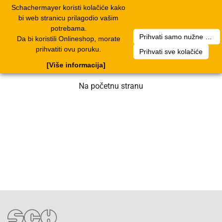
Schachermayer koristi kolačiće kako
1
Toggle
bi web stranicu prilagodio vašim
navigation
potrebama.
Prihvati samo nužne kolačiće
Da bi koristili Onlineshop, morate
Nažalost, došlo je do greške. Naš tim
prihvatiti ovu poruku.
Prihvati sve kolačiće
radi na rješenju. Molimo za strpljenje.
[Više informacija]
Na početnu stranu