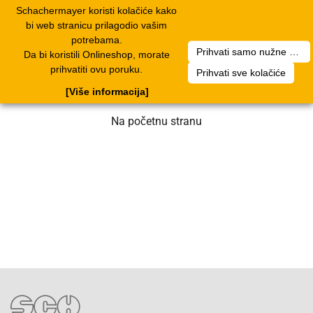
Schachermayer koristi kolačiće kako
1
Toggle
bi web stranicu prilagodio vašim
navigation
potrebama.
Prihvati samo nužne kolačiće
Da bi koristili Onlineshop, morate
Nažalost, došlo je do greške. Naš tim
prihvatiti ovu poruku.
Prihvati sve kolačiće
radi na rješenju. Molimo za strpljenje.
[Više informacija]
Na početnu stranu