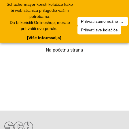
Schachermayer koristi kolačiće kako
1
Toggle
bi web stranicu prilagodio vašim
navigation
potrebama.
Prihvati samo nužne kolačiće
Da bi koristili Onlineshop, morate
Nažalost, došlo je do greške. Naš tim
prihvatiti ovu poruku.
Prihvati sve kolačiće
radi na rješenju. Molimo za strpljenje.
[Više informacija]
Na početnu stranu