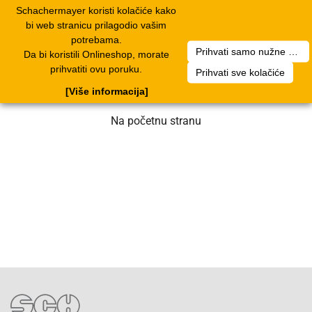
Schachermayer koristi kolačiće kako
1
Toggle
bi web stranicu prilagodio vašim
navigation
potrebama.
Prihvati samo nužne kolačiće
Da bi koristili Onlineshop, morate
Nažalost, došlo je do greške. Naš tim
prihvatiti ovu poruku.
Prihvati sve kolačiće
radi na rješenju. Molimo za strpljenje.
[Više informacija]
Na početnu stranu