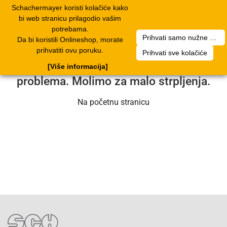
Schachermayer koristi kolačiće kako
2
Toggle
bi web stranicu prilagodio vašim
navigation
potrebama.
Prihvati samo nužne kolačiće
Da bi koristili Onlineshop, morate
Nažalost, došlo je do pogreške. Naš
prihvatiti ovu poruku.
Prihvati sve kolačiće
servisni tim radi na rješavanju
[Više informacija]
problema. Molimo za malo strpljenja.
Na početnu stranicu