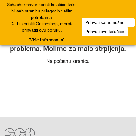
Schachermayer koristi kolačiće kako
2
Toggle
bi web stranicu prilagodio vašim
navigation
potrebama.
Prihvati samo nužne kolačiće
Da bi koristili Onlineshop, morate
Nažalost, došlo je do pogreške. Naš
prihvatiti ovu poruku.
Prihvati sve kolačiće
servisni tim radi na rješavanju
[Više informacija]
problema. Molimo za malo strpljenja.
Na početnu stranicu