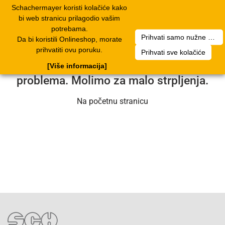
Schachermayer koristi kolačiće kako
2
Toggle
bi web stranicu prilagodio vašim
navigation
potrebama.
Prihvati samo nužne kolačiće
Da bi koristili Onlineshop, morate
Nažalost, došlo je do pogreške. Naš
prihvatiti ovu poruku.
Prihvati sve kolačiće
servisni tim radi na rješavanju
[Više informacija]
problema. Molimo za malo strpljenja.
Na početnu stranicu