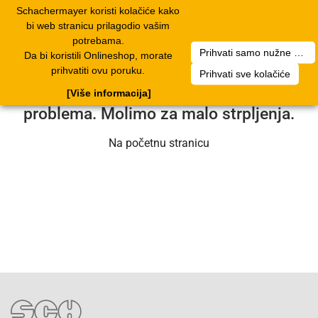
Schachermayer koristi kolačiće kako
2
Toggle
bi web stranicu prilagodio vašim
navigation
potrebama.
Prihvati samo nužne kolačiće
Da bi koristili Onlineshop, morate
Nažalost, došlo je do pogreške. Naš
prihvatiti ovu poruku.
Prihvati sve kolačiće
servisni tim radi na rješavanju
[Više informacija]
problema. Molimo za malo strpljenja.
Na početnu stranicu