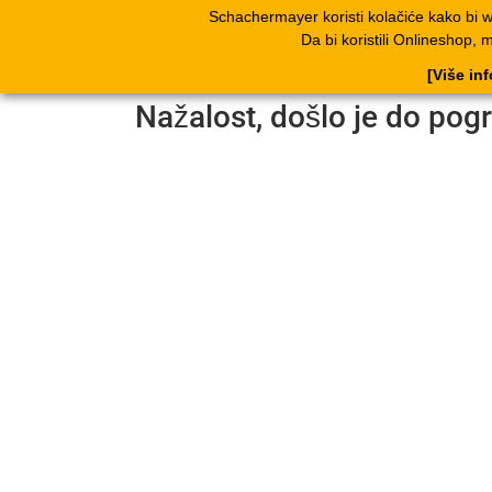
Schachermayer koristi kolačiće kako bi 
Proizvodi
Kata
Da bi koristili Onlineshop, 
[Više in
Nažalost, došlo je do pog