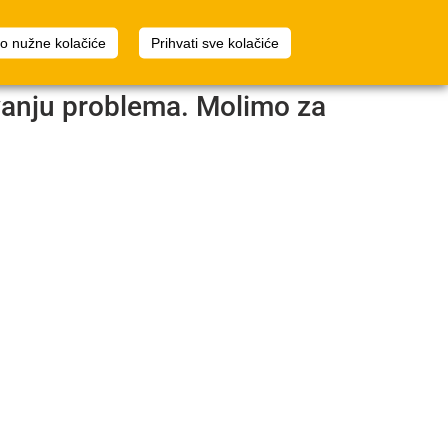
2
Planer prostora
Prijava
mo nužne kolačiće
Prihvati sve kolačiće
avanju problema. Molimo za