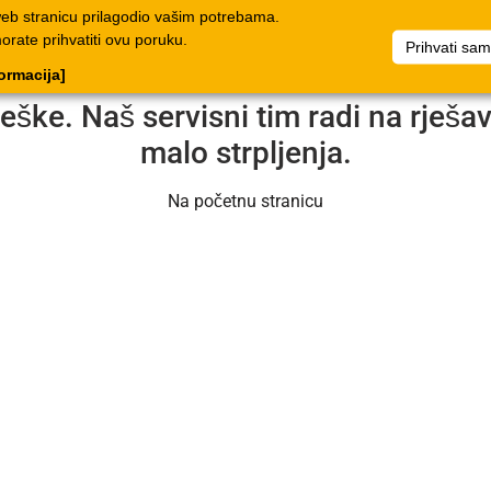
web stranicu prilagodio vašim potrebama.
log
Dokumenti
Poduzeće
Popis artikala
Dokumenti
morate prihvatiti ovu poruku.
Prihvati sa
formacija]
reške. Naš servisni tim radi na rješ
malo strpljenja.
Na početnu stranicu