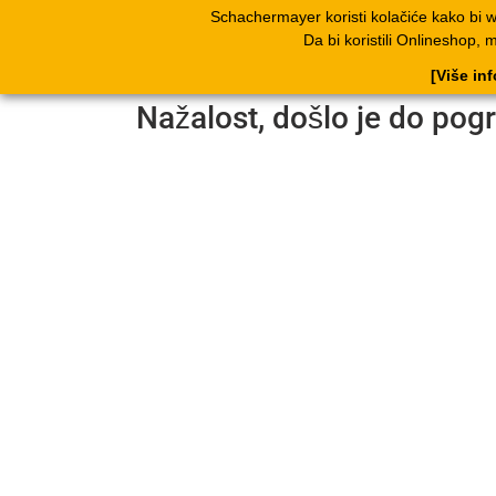
Schachermayer koristi kolačiće kako bi 
Proizvodi
Kata
Da bi koristili Onlineshop, 
[Više in
Nažalost, došlo je do pog