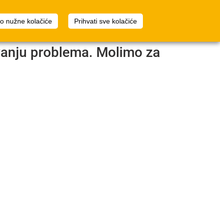
2
Planer prostora
Prijava
mo nužne kolačiće
Prihvati sve kolačiće
avanju problema. Molimo za