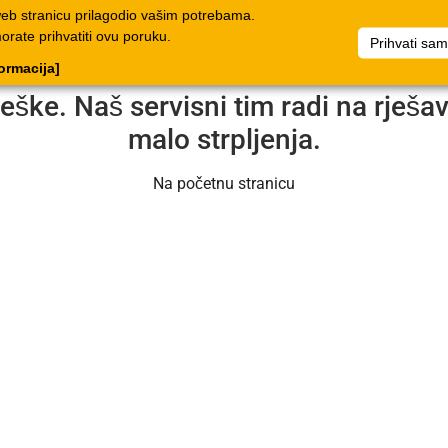
web stranicu prilagodio vašim potrebama.
log
Dokumenti
Poduzeće
Popis artikala
Dokumenti
morate prihvatiti ovu poruku.
Prihvati sa
formacija]
reške. Naš servisni tim radi na rješ
malo strpljenja.
Na početnu stranicu