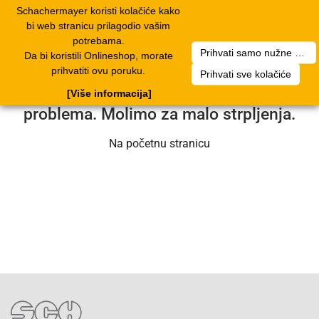
Schachermayer koristi kolačiće kako
2
Toggle
bi web stranicu prilagodio vašim
navigation
potrebama.
Prihvati samo nužne kolačiće
Da bi koristili Onlineshop, morate
Nažalost, došlo je do pogreške. Naš
prihvatiti ovu poruku.
Prihvati sve kolačiće
servisni tim radi na rješavanju
[Više informacija]
problema. Molimo za malo strpljenja.
Na početnu stranicu