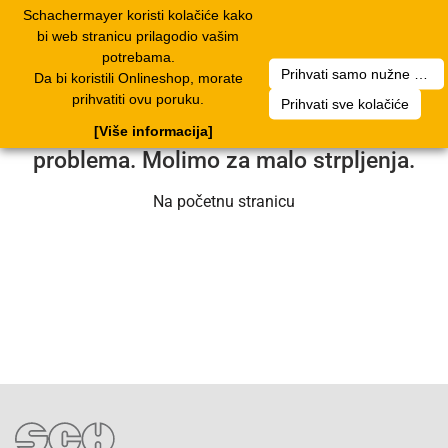
Schachermayer koristi kolačiće kako
2
Toggle
bi web stranicu prilagodio vašim
navigation
potrebama.
Prihvati samo nužne kolačiće
Da bi koristili Onlineshop, morate
Nažalost, došlo je do pogreške. Naš
prihvatiti ovu poruku.
Prihvati sve kolačiće
servisni tim radi na rješavanju
[Više informacija]
problema. Molimo za malo strpljenja.
Na početnu stranicu