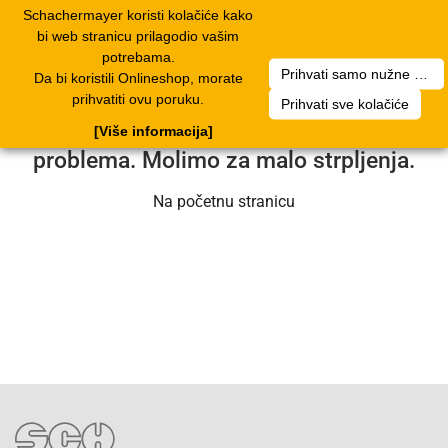
Schachermayer koristi kolačiće kako
2
Toggle
bi web stranicu prilagodio vašim
navigation
potrebama.
Prihvati samo nužne kolačiće
Da bi koristili Onlineshop, morate
Nažalost, došlo je do pogreške. Naš
prihvatiti ovu poruku.
Prihvati sve kolačiće
servisni tim radi na rješavanju
[Više informacija]
problema. Molimo za malo strpljenja.
Na početnu stranicu