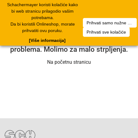
Schachermayer koristi kolačiće kako
2
Toggle
bi web stranicu prilagodio vašim
navigation
potrebama.
Prihvati samo nužne kolačiće
Da bi koristili Onlineshop, morate
Nažalost, došlo je do pogreške. Naš
prihvatiti ovu poruku.
Prihvati sve kolačiće
servisni tim radi na rješavanju
[Više informacija]
problema. Molimo za malo strpljenja.
Na početnu stranicu