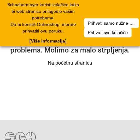
Schachermayer koristi kolačiće kako
2
Toggle
bi web stranicu prilagodio vašim
navigation
potrebama.
Prihvati samo nužne kolačiće
Da bi koristili Onlineshop, morate
Nažalost, došlo je do pogreške. Naš
prihvatiti ovu poruku.
Prihvati sve kolačiće
servisni tim radi na rješavanju
[Više informacija]
problema. Molimo za malo strpljenja.
Na početnu stranicu