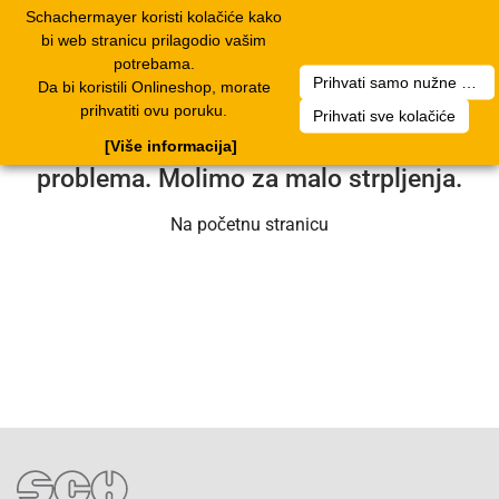
Schachermayer koristi kolačiće kako
2
Toggle
bi web stranicu prilagodio vašim
navigation
potrebama.
Prihvati samo nužne kolačiće
Da bi koristili Onlineshop, morate
Nažalost, došlo je do pogreške. Naš
prihvatiti ovu poruku.
Prihvati sve kolačiće
servisni tim radi na rješavanju
[Više informacija]
problema. Molimo za malo strpljenja.
Na početnu stranicu