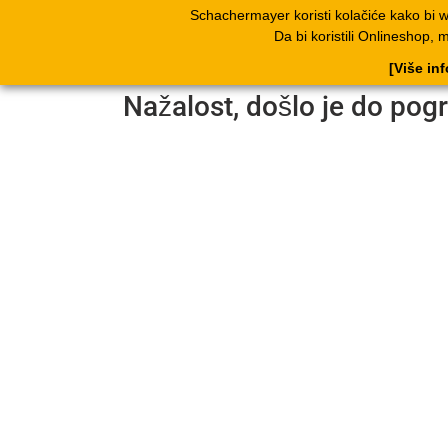
Schachermayer koristi kolačiće kako bi 
Proizvodi
Kata
Da bi koristili Onlineshop, 
[Više in
Nažalost, došlo je do pog