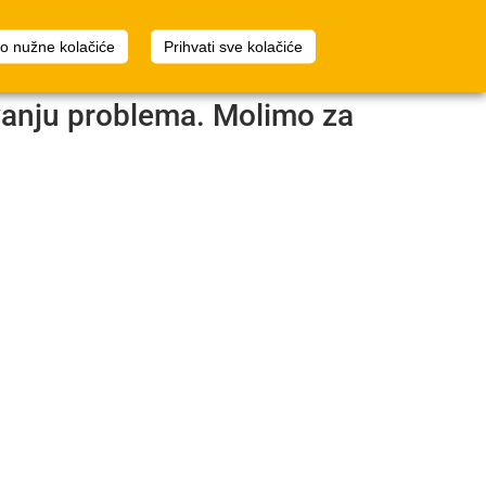
2
Planer prostora
Prijava
mo nužne kolačiće
Prihvati sve kolačiće
avanju problema. Molimo za