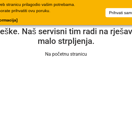
web stranicu prilagodio vašim potrebama.
log
Dokumenti
Poduzeće
Popis artikala
Dokumenti
morate prihvatiti ovu poruku.
Prihvati sa
formacija]
reške. Naš servisni tim radi na rješ
malo strpljenja.
Na početnu stranicu