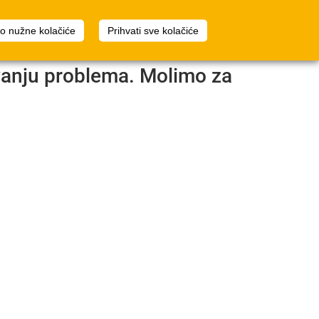
2
Planer prostora
Prijava
mo nužne kolačiće
Prihvati sve kolačiće
avanju problema. Molimo za