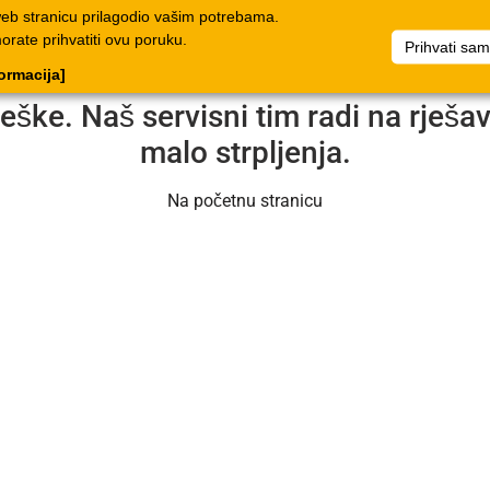
web stranicu prilagodio vašim potrebama.
log
Dokumenti
Poduzeće
Popis artikala
Dokumenti
morate prihvatiti ovu poruku.
Prihvati sa
formacija]
reške. Naš servisni tim radi na rješ
malo strpljenja.
Na početnu stranicu