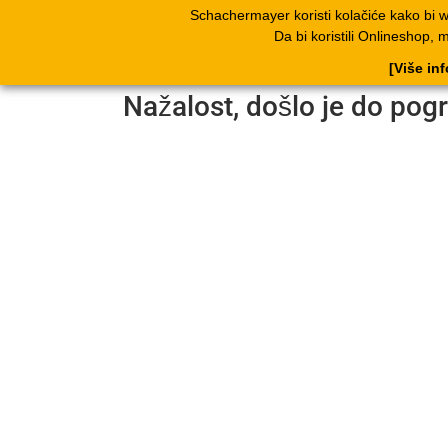
Schachermayer koristi kolačiće kako bi 
Proizvodi
Kata
Da bi koristili Onlineshop, 
[Više in
Nažalost, došlo je do pog