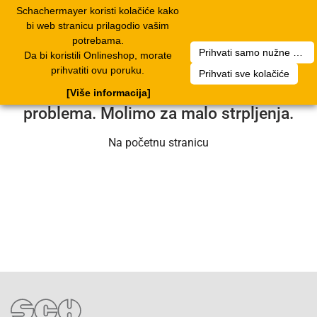
Schachermayer koristi kolačiće kako
2
Toggle
bi web stranicu prilagodio vašim
navigation
potrebama.
Prihvati samo nužne kolačiće
Da bi koristili Onlineshop, morate
Nažalost, došlo je do pogreške. Naš
prihvatiti ovu poruku.
Prihvati sve kolačiće
servisni tim radi na rješavanju
[Više informacija]
problema. Molimo za malo strpljenja.
Na početnu stranicu