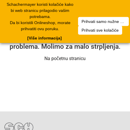
Schachermayer koristi kolačiće kako
2
Toggle
bi web stranicu prilagodio vašim
navigation
potrebama.
Prihvati samo nužne kolačiće
Da bi koristili Onlineshop, morate
Nažalost, došlo je do pogreške. Naš
prihvatiti ovu poruku.
Prihvati sve kolačiće
servisni tim radi na rješavanju
[Više informacija]
problema. Molimo za malo strpljenja.
Na početnu stranicu