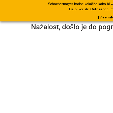
Schachermayer koristi kolačiće kako bi 
Proizvodi
Kata
Da bi koristili Onlineshop, 
[Više in
Nažalost, došlo je do pog