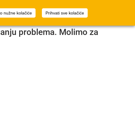
2
Planer prostora
Prijava
mo nužne kolačiće
Prihvati sve kolačiće
avanju problema. Molimo za