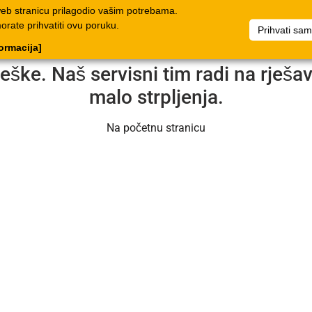
web stranicu prilagodio vašim potrebama.
log
Dokumenti
Poduzeće
Popis artikala
Dokumenti
morate prihvatiti ovu poruku.
Prihvati sa
formacija]
reške. Naš servisni tim radi na rješ
malo strpljenja.
Na početnu stranicu