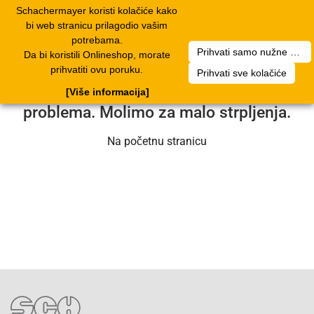
Schachermayer koristi kolačiće kako
2
Toggle
bi web stranicu prilagodio vašim
navigation
potrebama.
Prihvati samo nužne kolačiće
Da bi koristili Onlineshop, morate
Nažalost, došlo je do pogreške. Naš
prihvatiti ovu poruku.
Prihvati sve kolačiće
servisni tim radi na rješavanju
[Više informacija]
problema. Molimo za malo strpljenja.
Na početnu stranicu