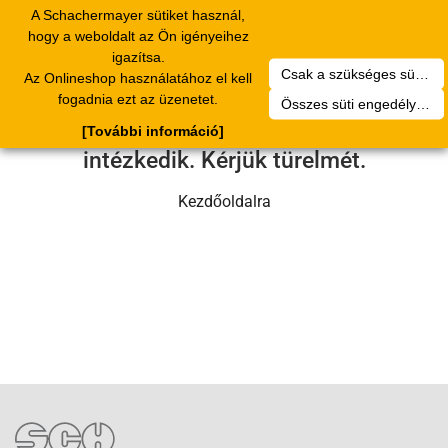
A Schachermayer sütiket használ,
Toggle
hogy a weboldalt az Ön igényeihez
navigation
igazítsa.
Csak a szükséges sütik engedélyezése
Az Onlineshop használatához el kell
Sajnos technikai hiba történt.
fogadnia ezt az üzenetet.
Összes süti engedélyezése
Szervizcsapatunk hamarosan
[További információ]
intézkedik. Kérjük türelmét.
Kezdőoldalra