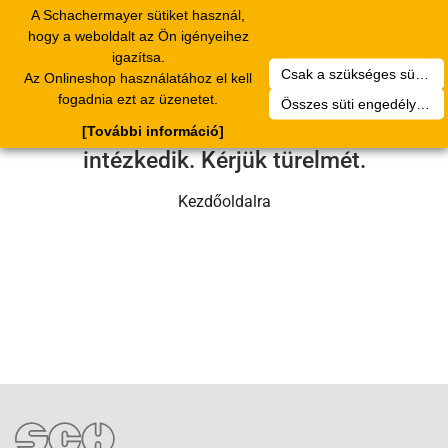
A Schachermayer sütiket használ,
Toggle
hogy a weboldalt az Ön igényeihez
navigation
igazítsa.
Csak a szükséges sütik engedélyezése
Az Onlineshop használatához el kell
Sajnos technikai hiba történt.
fogadnia ezt az üzenetet.
Összes süti engedélyezése
Szervizcsapatunk hamarosan
[További információ]
intézkedik. Kérjük türelmét.
Kezdőoldalra