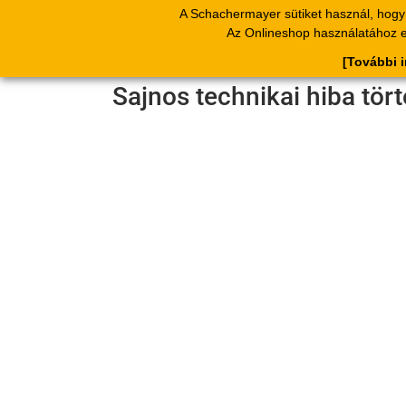
A Schachermayer sütiket használ, hogy 
Termékek
Kat
Az Onlineshop használatához el
[További 
Sajnos technikai hiba tör