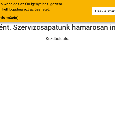
a weboldalt az Ön igényeihez igazítsa.
alógus
Bizonylat
Vállalat
Saját
Dokumentumok
 kell fogadnia ezt az üzenetet.
Csak a szük
cikklistáim
információ]
tént. Szervizcsapatunk hamarosan in
Kezdőoldalra