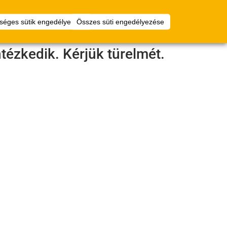
Virtuális
Bejelentkezés
séges sütik engedélyezése
Összes süti engedélyezése
padlótervező
tézkedik. Kérjük türelmét.