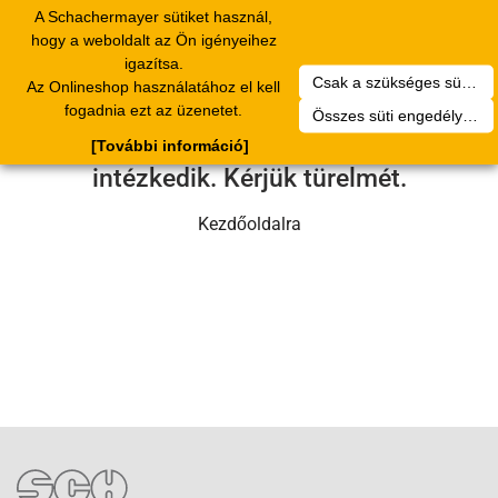
A Schachermayer sütiket használ,
Toggle
hogy a weboldalt az Ön igényeihez
navigation
igazítsa.
Csak a szükséges sütik engedélyezése
Az Onlineshop használatához el kell
Sajnos technikai hiba történt.
fogadnia ezt az üzenetet.
Összes süti engedélyezése
Szervizcsapatunk hamarosan
[További információ]
intézkedik. Kérjük türelmét.
Kezdőoldalra