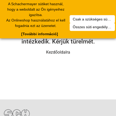
A Schachermayer sütiket használ,
Toggle
hogy a weboldalt az Ön igényeihez
navigation
igazítsa.
Csak a szükséges sütik engedélyezése
Az Onlineshop használatához el kell
Sajnos technikai hiba történt.
fogadnia ezt az üzenetet.
Összes süti engedélyezése
Szervizcsapatunk hamarosan
[További információ]
intézkedik. Kérjük türelmét.
Kezdőoldalra