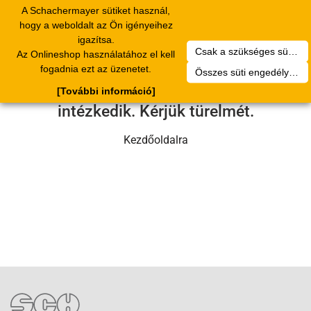
A Schachermayer sütiket használ,
Toggle
hogy a weboldalt az Ön igényeihez
navigation
igazítsa.
Csak a szükséges sütik engedélyezése
Az Onlineshop használatához el kell
Sajnos technikai hiba történt.
fogadnia ezt az üzenetet.
Összes süti engedélyezése
Szervizcsapatunk hamarosan
[További információ]
intézkedik. Kérjük türelmét.
Kezdőoldalra