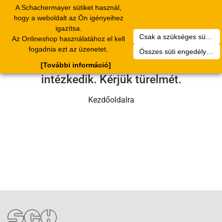
A Schachermayer sütiket használ,
Toggle
hogy a weboldalt az Ön igényeihez
navigation
igazítsa.
Csak a szükséges sütik engedélyezése
Az Onlineshop használatához el kell
Sajnos technikai hiba történt.
fogadnia ezt az üzenetet.
Összes süti engedélyezése
Szervizcsapatunk hamarosan
[További információ]
intézkedik. Kérjük türelmét.
Kezdőoldalra