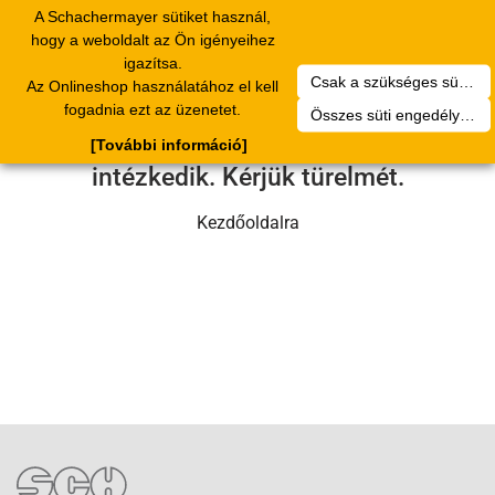
A Schachermayer sütiket használ,
Toggle
hogy a weboldalt az Ön igényeihez
navigation
igazítsa.
Csak a szükséges sütik engedélyezése
Az Onlineshop használatához el kell
Sajnos technikai hiba történt.
fogadnia ezt az üzenetet.
Összes süti engedélyezése
Szervizcsapatunk hamarosan
[További információ]
intézkedik. Kérjük türelmét.
Kezdőoldalra