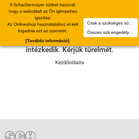
A Schachermayer sütiket használ,
Toggle
hogy a weboldalt az Ön igényeihez
navigation
igazítsa.
Csak a szükséges sütik engedélyezése
Az Onlineshop használatához el kell
Sajnos technikai hiba történt.
fogadnia ezt az üzenetet.
Összes süti engedélyezése
Szervizcsapatunk hamarosan
[További információ]
intézkedik. Kérjük türelmét.
Kezdőoldalra