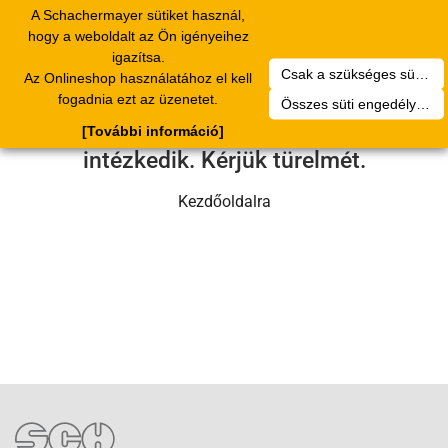
A Schachermayer sütiket használ,
Toggle
hogy a weboldalt az Ön igényeihez
navigation
igazítsa.
Csak a szükséges sütik engedélyezése
Az Onlineshop használatához el kell
Sajnos technikai hiba történt.
fogadnia ezt az üzenetet.
Összes süti engedélyezése
Szervizcsapatunk hamarosan
[További információ]
intézkedik. Kérjük türelmét.
Kezdőoldalra