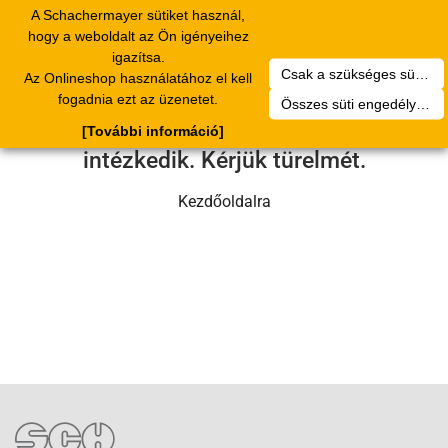
A Schachermayer sütiket használ,
Toggle
hogy a weboldalt az Ön igényeihez
navigation
igazítsa.
Csak a szükséges sütik engedélyezése
Az Onlineshop használatához el kell
Sajnos technikai hiba történt.
fogadnia ezt az üzenetet.
Összes süti engedélyezése
Szervizcsapatunk hamarosan
[További információ]
intézkedik. Kérjük türelmét.
Kezdőoldalra