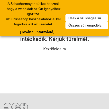
A Schachermayer sütiket használ,
Toggle
hogy a weboldalt az Ön igényeihez
navigation
igazítsa.
Csak a szükséges sütik engedélyezése
Az Onlineshop használatához el kell
Sajnos technikai hiba történt.
fogadnia ezt az üzenetet.
Összes süti engedélyezése
Szervizcsapatunk hamarosan
[További információ]
intézkedik. Kérjük türelmét.
Kezdőoldalra