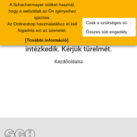
A Schachermayer sütiket használ,
Toggle
hogy a weboldalt az Ön igényeihez
navigation
igazítsa.
Csak a szükséges sütik engedélyezése
Az Onlineshop használatához el kell
Sajnos technikai hiba történt.
fogadnia ezt az üzenetet.
Összes süti engedélyezése
Szervizcsapatunk hamarosan
[További információ]
intézkedik. Kérjük türelmét.
Kezdőoldalra