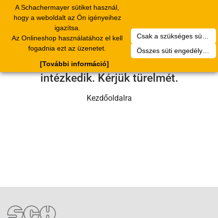
A Schachermayer sütiket használ,
Toggle
hogy a weboldalt az Ön igényeihez
navigation
igazítsa.
Csak a szükséges sütik engedélyezése
Az Onlineshop használatához el kell
Sajnos technikai hiba történt.
fogadnia ezt az üzenetet.
Összes süti engedélyezése
Szervizcsapatunk hamarosan
[További információ]
intézkedik. Kérjük türelmét.
Kezdőoldalra