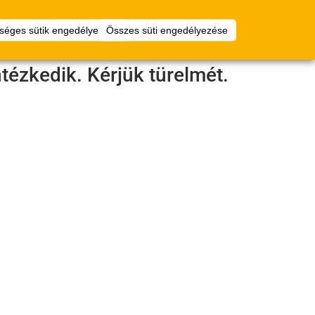
Virtuális
Bejelentkezés
séges sütik engedélyezése
Összes süti engedélyezése
padlótervező
tézkedik. Kérjük türelmét.