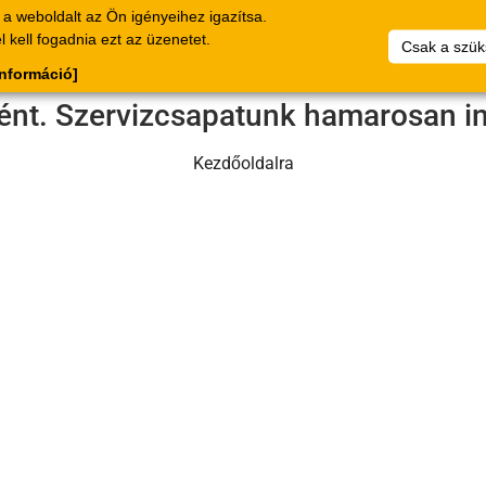
a weboldalt az Ön igényeihez igazítsa.
alógus
Bizonylat
Vállalat
Saját
Dokumentumok
 kell fogadnia ezt az üzenetet.
Csak a szük
cikklistáim
információ]
tént. Szervizcsapatunk hamarosan in
Kezdőoldalra