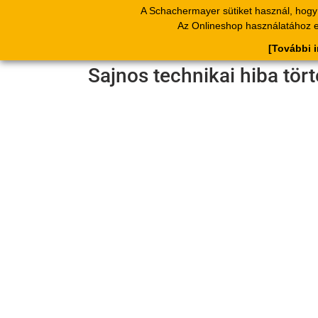
A Schachermayer sütiket használ, hogy 
Termékek
Kat
Az Onlineshop használatához el
[További 
Sajnos technikai hiba tör