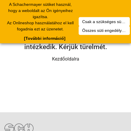
A Schachermayer sütiket használ,
Toggle
hogy a weboldalt az Ön igényeihez
navigation
igazítsa.
Csak a szükséges sütik engedélyezése
Az Onlineshop használatához el kell
Sajnos technikai hiba történt.
fogadnia ezt az üzenetet.
Összes süti engedélyezése
Szervizcsapatunk hamarosan
[További információ]
intézkedik. Kérjük türelmét.
Kezdőoldalra