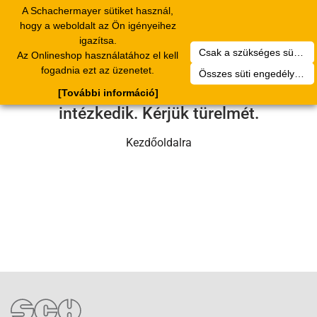
A Schachermayer sütiket használ,
Toggle
hogy a weboldalt az Ön igényeihez
navigation
igazítsa.
Csak a szükséges sütik engedélyezése
Az Onlineshop használatához el kell
Sajnos technikai hiba történt.
fogadnia ezt az üzenetet.
Összes süti engedélyezése
Szervizcsapatunk hamarosan
[További információ]
intézkedik. Kérjük türelmét.
Kezdőoldalra