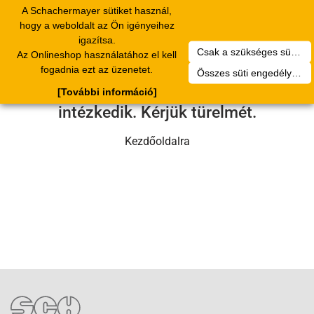
A Schachermayer sütiket használ,
Toggle
hogy a weboldalt az Ön igényeihez
navigation
igazítsa.
Csak a szükséges sütik engedélyezése
Az Onlineshop használatához el kell
Sajnos technikai hiba történt.
fogadnia ezt az üzenetet.
Összes süti engedélyezése
Szervizcsapatunk hamarosan
[További információ]
intézkedik. Kérjük türelmét.
Kezdőoldalra